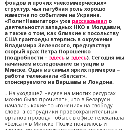
фондов и прочих «некоммерческих»
структур, чья пагубная роль хорошо
известна по событиям на Украине.
«ПолитНавигатор» уже
рассказывал
о
деятельности западных НКО в Молдавии,
а также о том, как близкие к посольству
США грантоеды втерлись в окружение
Владимира Зеленского, предчувствуя
скорый крах Петра Порошенко
(подробности –
здесь
и
здесь
). Сегодня мы
начинаем исследование ситуации в
Минске. Один из самых ярких примеров –
работа телеканала «Белсат»,
спонсируемого из Варшавы и Лондона.
…На уходящей неделе на многих ресурсах
можно было прочитать, что в Беларуси
начались какие-то «гонения» на свободу
слова, а сотрудники правоохранительных
органов проводят обыск в офисе телеканала
«Белсат» в Минске. Позже появилось и
заявления руководства самого телеканала о