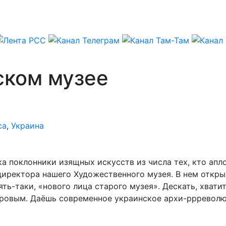
ском музее
са
,
Украина
ика поклонники изящных искусств из числа тех, кто а
иректора нашего Художественного музея. В нем открыт
ть-таки, «нового лица старого музея». Дескать, хвати
Серовым. Даёшь современное украинское архи-ррревол