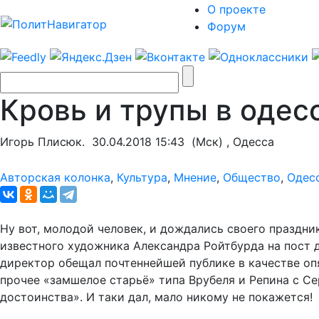
О проекте
Форум
Кровь и трупы в одес
Игорь Плисюк.
30.04.2018 15:43
(Мск) , Одесса
Авторская колонка
,
Культура
,
Мнение
,
Общество
,
Одес
Ну вот, молодой человек, и дождались своего праздн
известного художника Александра Ройтбурда на пост д
директор обещал почтеннейшей публике в качестве опя
прочее «замшелое старьё» типа Врубеля и Репина с 
достоинства». И таки дал, мало никому не покажется!