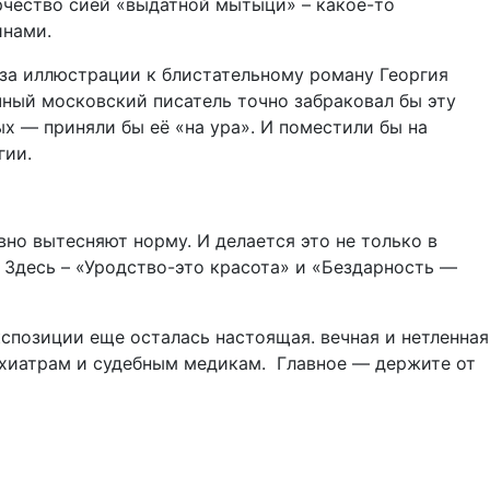
рчество сией «выдатной мытыци» – какое-то
инами.
ь за иллюстрации к блистательному роману Георгия
чный московский писатель точно забраковал бы эту
х — приняли бы её «на ура». И поместили бы на
гии.
вно вытесняют норму. И делается это не только в
. Здесь – «Уродство-это красота» и «Бездарность —
кспозиции еще осталась настоящая. вечная и нетленная
ихиатрам и судебным медикам. Главное — держите от