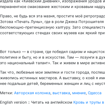
издала как «Киевский дневник», изображения уродов 
перманентное смакование жестоким и кровавым надру
Право, не будь вся эта мазня, простите моё ретроград
Зотова «Печать Луны», где в роли Джека Потрошителя
беспомощно-претенциозную халтуру. Зато специалисты
соответствующих стендах своих музеев как яркий пр
Вот только — в стране, где победил садизм и нацистс
политике и быту, но и в искусстве. Там — лозунги в д
это национальный талант». Так и живем в мире актив
Так что, любезные мои земляки и гости города, поспе
живопись истинных мастеров. А выставку, о коей я и
нее подальше детей, беременных женщин и лиц с неус
Метки:
Авторская колонка
,
выставка
,
мнение
,
Одесса
English version :: Читать на английском
Кровь и трупы в