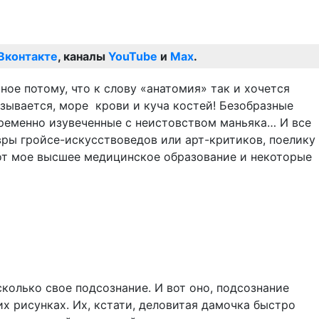
Вконтакте
, каналы
YouTube
и
Max
.
ое потому, что к слову «анатомия» так и хочется
зывается, море крови и куча костей! Безобразные
ременно изувеченные с неистовством маньяка… И все
вры гройсе-искусствоведов или арт-критиков, поелику
вот мое высшее медицинское образование и некоторые
олько свое подсознание. И вот оно, подсознание
их рисунках. Их, кстати, деловитая дамочка быстро