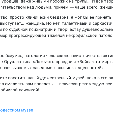
и уродцев, даже живыми похожих на трупы… И все тво
гательством над людьми, причем — чаще всего, женщ
ство, просто клинически бездарна, я мог бы её принят
 выступает… женщина. Но нет, талантливый и саркасти
 по судебной психиатрии и творчеству душевнобольны
имер прогрессирующей тяжелой некрофильской патоло
кое безумие, патология человеконенавистничества акти
ухе Оруэлла типа «Ложь-это правда» и «Война-это мир»
но навязываемых заведомо фальшивых «ценностей».
шите посетить наш Художественный музей, пока в его э
мел смелость вам поведать — всячески рекомендую пс
тойчивой психикой!
 одесском музее