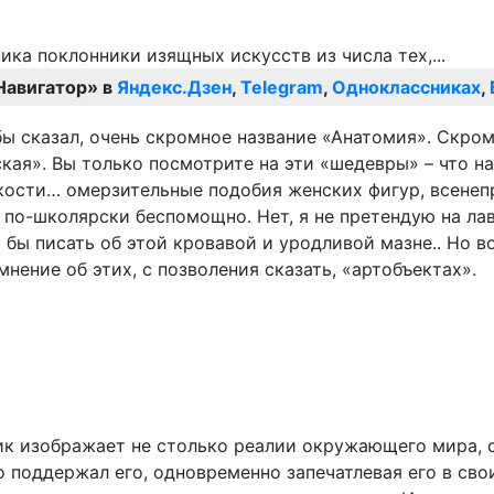
Навигатор» в
Яндекс.Дзен
,
Telegram
,
Одноклассниках
,
ы сказал, очень скромное название «Анатомия». Скромн
ая». Вы только посмотрите на эти «шедевры» – что на
кости… омерзительные подобия женских фигур, всенеп
 по-школярски беспомощно. Нет, я не претендую на ла
 бы писать об этой кровавой и уродливой мазне.. Но 
нение об этих, с позволения сказать, «артобъектах».
к изображает не столько реалии окружающего мира, ск
о поддержал его, одновременно запечатлевая его в сво