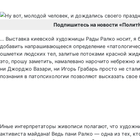
Подпишитесь на новости «Полит
… Выставка киевской художницы Рады Ралко носит, я б
добавить напрашивающееся определение «патологическ
ошметки людских тел, залитые потоками красной жид
это, прошу заметить, намалевано нарочито небрежно и
ни Джорджо Вазари, ни Игорь Грабарь просто не стали
познания в патопсихологии позволяют высказать свое м
Иные интерпретаторы живописи полагают, что художни
активиста майдана! Ведь пани Ралко — одна из тех, кт