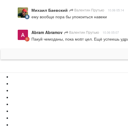
Михаил Баевский
Валентин Прутько
10.06 05:14
ему вообще пора бы упокоиться навеки
Abram Abramov
Валентин Прутько
10.06 05:07
Пакуй чемоданы, пока моsт цел. Ещё успеешь удра