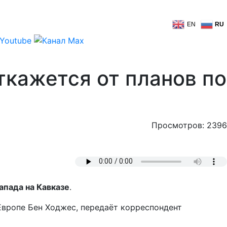
EN
RU
ткажется от планов по
Просмотров: 2396
апада на Кавказе
.
вропе Бен Ходжес, передаёт корреспондент