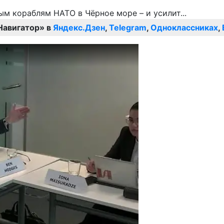
Навигатор» в
Яндекс.Дзен
,
Telegram
,
Одноклассниках
,