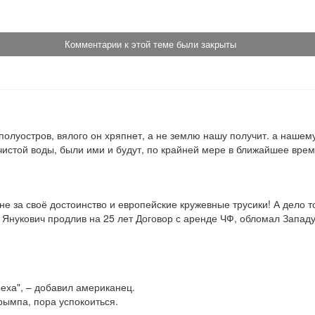
Комментарии к этой теме были закрыты
полуостров, вялого он хряпнет, а не землю нашу получит. а нашем
чистой воды, были ими и будут, по крайней мере в ближайшее время
не за своё достоинство и европейские кружевные трусики! А дело т
 Янукович продлив на 25 лет Договор с аренде ЧФ, обломал Запад
еха", – добавил американец.

рымпа, пора успокоиться.