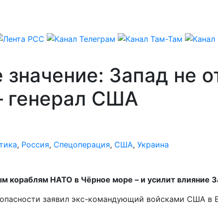
значение: Запад не о
– генерал США
тика
,
Россия
,
Спецоперация
,
США
,
Украина
м кораблям НАТО в Чёрное море – и усилит влияние З
зопасности заявил экс-командующий войсками США в Е