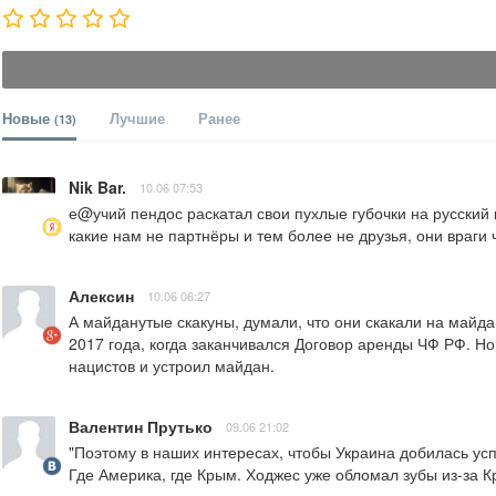
Новые
Лучшие
Ранее
(13)
Nik Bar.
10.06 07:53
е@учий пендос раскатал свои пухлые губочки на русский 
какие нам не партнёры и тем более не друзья, они враги 
Алексин
10.06 06:27
А майданутые скакуны, думали, что они скакали на майда
2017 года, когда заканчивался Договор аренды ЧФ РФ. Но
нацистов и устроил майдан.
Валентин Прутько
09.06 21:02
"Поэтому в наших интересах, чтобы Украина добилась усп
Где Америка, где Крым. Ходжес уже обломал зубы из-за К