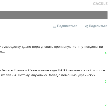
Подписаться
Поделиться
у руководству давно пора уяснить прописную истину-пендосы ни 
...
4
о было в Крыме и Севастополе куда НАТО готовилось зайти после 
у их планы. Потому Януковичу Запад с помощью украинских 
5
2