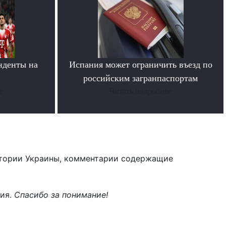
нденты на
Испания может ограничить въезд по
»
российским загранпаспортам
е
Читать подробнее
тории Украины, комментарии содержащие
ния.
Спасибо за понимание!