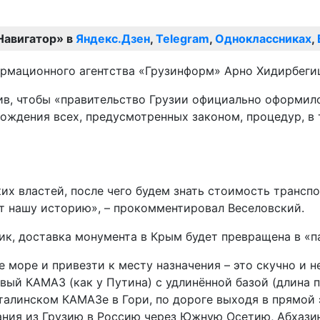
Навигатор» в
Яндекс.Дзен
,
Telegram
,
Одноклассниках
,
рмационного агентства «Грузинформ» Арно Хидирбеги
ив, чтобы «правительство Грузии официально оформил
ождения всех, предусмотренных законом, процедур, в 
их властей, после чего будем знать стоимость трансп
тит нашу историю», – прокомментировал Веселовский.
тник, доставка монумента в Крым будет превращена в 
е море и привезти к месту назначения – это скучно и
вый КАМАЗ (как у Путина) с удлинённой базой (длина 
алинском КАМАЗе в Гори, по дороге выходя в прямой 
вания из Грузию в Россию через Южную Осетию, Абхази