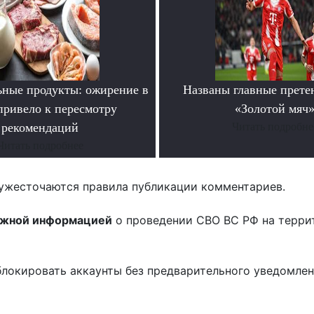
ьные продукты: ожирение в
Названы главные прете
ривело к пересмотру
«Золотой мяч
рекомендаций
Читать подробне
Читать подробнее
ужесточаются правила публикации комментариев.
ожной информацией
о проведении СВО ВС РФ на терри
блокировать аккаунты без предварительного уведомле
!