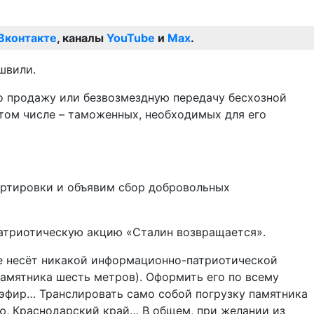
Вконтакте
, каналы
YouTube
и
Max
.
швили.
о продажу или безвозмездную передачу бесхозной
том числе – таможенных, необходимых для его
ортировки и объявим сбор добровольных
«патриотическую акцию «Сталин возвращается».
 не несёт никакой информационно-патриотической
памятника шесть метров). Оформить его по всему
эфир… Транслировать само собой погрузку памятника
ю, Краснодарский край… В общем, при желании из