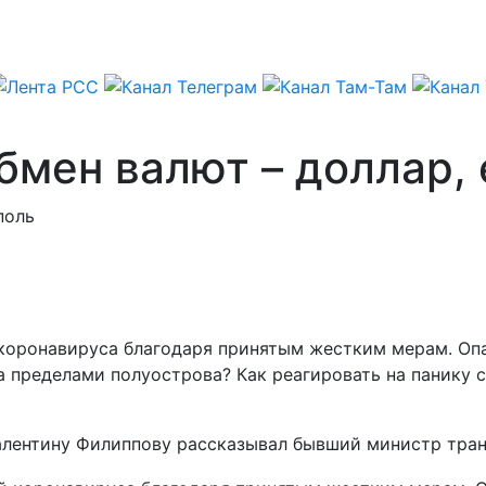
бмен валют – доллар, 
поль
коронавируса благодаря принятым жестким мерам. Опа
пределами полуострова? Как реагировать на панику со
алентину Филиппову рассказывал бывший министр тра