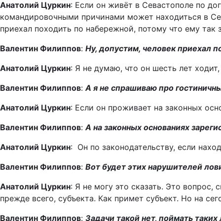
Анатолий Цуркин
: Если он живёт в Севастополе по до
командировочными причинами может находиться в Сева
приехал походить по набережной, потому что ему так з
Валентин Филиппов
:
Ну, допустим, человек приехал п
Анатолий Цуркин
: Я не думаю, что он шесть лет ходит
Валентин Филиппов
:
А я не спрашиваю про гостиничн
Анатолий Цуркин
: Если он проживает на законных осн
Валентин Филиппов
:
А на законных основаниях зареги
Анатолий Цуркин
: Он по законодательству, если нахо
Валентин Филиппов
:
Вот будет этих нарушителей лов
Анатолий Цуркин
: Я не могу это сказать. Это вопрос,
прежде всего, субъекта. Как примет субъект. Но на с
Валентин Филиппов
:
Задачи такой нет, поймать таких