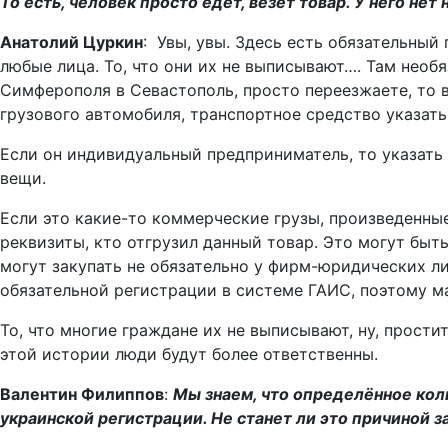
То есть, человек просто едет, везёт товар. У него нет
Анатолий Цуркин
: Увы, увы. Здесь есть обязательный
любые лица. То, что они их не выписывают…. Там необя
Симферополя в Севастополь, просто переезжаете, то в
грузового автомобиля, транспортное средство указать
Если он индивидуальный предприниматель, то указать 
вещи.
Если это какие-то коммерческие грузы, произведенные
реквизиты, кто отгрузил данный товар. Это могут быт
могут закупать не обязательно у фирм-юридических ли
обязательной регистрации в системе ГАИС, поэтому ма
То, что многие граждане их не выписывают, ну, прост
этой истории люди будут более ответственны.
Валентин Филиппов
:
Мы знаем, что определённое кол
украинской регистрации. Не станет ли это причиной 