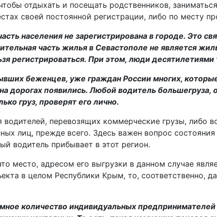
 чтобы отдыхать и посещать родственников, заниматьс
естах своей постоянной регистрации, либо по месту п
часть населения не зарегистрирована в городе. Это с
ачительная часть жилья в Севастополе не является жил
я регистрироваться. При этом, люди десятилетиями та
ывших беженцев, уже граждан России многих, которы
на дорогах появились. Любой водитель большегруза, он
ько груз, проверят его лично.
ся водителей, перевозящих коммерческие грузы, либо в
нных лиц, прежде всего. Здесь важен вопрос состояни
й водитель прибывает в этот регион.
то место, адресом его выгрузки в данном случае явля
екта в целом Республики Крым, то, соответственно, д
ромное количество индивидуальных предпринимателей 