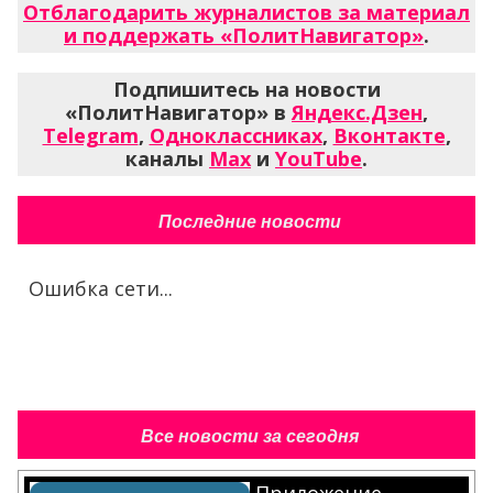
Отблагодарить журналистов за материал
и поддержать «ПолитНавигатор»
.
Подпишитесь на новости
«ПолитНавигатор» в
Яндекс.Дзен
,
Telegram
,
Одноклассниках
,
Вконтакте
,
каналы
Max
и
YouTube
.
Последние новости
Ошибка сети...
Все новости за сегодня