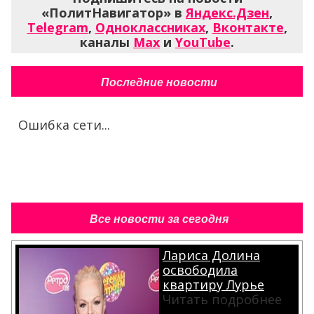
«ПолитНавигатор» в
Яндекс.Дзен
,
Telegram
,
Одноклассниках
,
Вконтакте
,
каналы
Max
и
YouTube
.
Последние новости
Ошибка сети...
Все новости за сегодня
Лариса Долина
освободила
квартиру Лурье
Читать подробнее