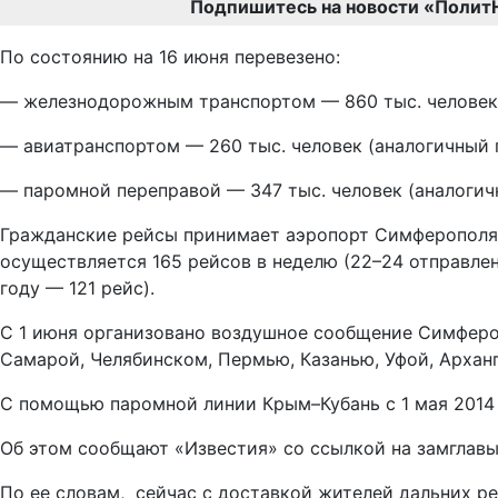
Подпишитесь на новости «Полит
По состоянию на 16 июня перевезено:
— железнодорожным транспортом — 860 тыс. человек (
— авиатранспортом — 260 тыс. человек (аналогичный п
— паромной переправой — 347 тыс. человек (аналогичн
Гражданские рейсы принимает аэропорт Симферополя, 
осуществляется 165 рейсов в неделю (22–24 отправле
году — 121 рейс).
С 1 июня организовано воздушное сообщение Симферо
Самарой, Челябинском, Пермью, Казанью, Уфой, Архан
С помощью паромной линии Крым–Кубань с 1 мая 2014 
Об этом сообщают «Известия» со ссылкой на замглав
По ее словам, сейчас с доставкой жителей дальних р