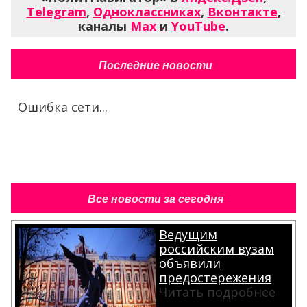
Telegram
,
Одноклассниках
,
Вконтакте
,
каналы
Max
и
YouTube
.
Последние новости
Ошибка сети...
Все новости за сегодня
Ведущим
российским вузам
объявили
предостережения
Читать подробнее