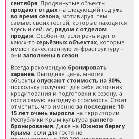
сентября
. Продвинутые объекты
продают отдых
на следующий год уже
во время сезона
, мотивируя, тем
самым, своих гостей, которые находятся
здесь и сейчас,
рядом с отделом
продаж
. Особенно, если речь идёт о
каких-то
серьёзных объектах
, которые
имеют качественную инфраструктуру –
они
заполнены в сезон
.
Всегда рекомендую
бронировать
заранее
. Выгодная цена, многие
объекты
опускают стоимость на 30%,
поскольку получают для себя источник
кредитования и подготовки к сезону, а
гости самую выгодную стоимость. Стоит
отметить, что именно
за последние 10-
15 лет очень выросла
на территории
Республики Крым культура
раннего
бронирования
. Даже на
Южном берегу
Крыма
, если для гостя не
принципиально 100-300-метровая зона,