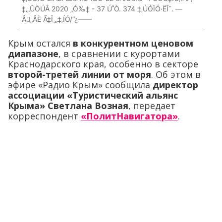
‡‚„ÛÒÚÂ 2020 „Ó‰‡ - 37 Ú˚Ò. 374 ‡‚ÚÓÏÓ·ËÎˇ. —
Â„ÂÈ Ã‡Î¸„‡‚ÍÓ/“¿——
Крым остался
в конкурентном ценовом
диапазоне
, в сравнении с курортами
Краснодарского края, особенно в секторе
второй-третей линии от моря
. Об этом в
эфире «Радио Крым» сообщила
директор
ассоциации «Туристический альянс
Крыма» Светлана Возная
, передает
корреспондент
«ПолитНавигатора»
.