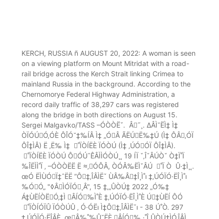
KERCH, RUSSIA ñ AUGUST 20, 2022: A woman is seen
on a viewing platform on Mount Mitridat with a road-
rail bridge across the Kerch Strait linking Crimea to
mainland Russia in the background. According to the
Chernomorye Federal Highway Administration, a
record daily traffic of 38,297 cars was registered
along the bridge in both directions on August 15.
Sergei Malgavko/TASS –ÓÒÒËˇ. Â˜¸. ∆ÂÌ˘ËÌ‡ Ì‡
ÒÏÓÚÓ‚ÓÈ ÔÎÓ˘‡‰ÍÂ Ì‡ „ÓÂ ÃËÚË‰‡Ú (Ì‡ ÔÂ‚ÓÏ
ÔÎ‡ÌÂ) Ë ‚Ë‰ Ì‡ ˚ÏÒÍËÈ ÏÓÒÚ (Ì‡ ‚ÚÓÓÏ ÔÎ‡ÌÂ).
˚ÏÒÍËÈ ÏÓÒÚ ÔÓÚˇÊÂÌÌÓÒÚ¸˛ 19 ÍÏ ˇ‚ÎˇÂÚÒˇ Ò‡Ï˚Ï
‰ÎËÌÌ˚Ï ‚ –ÓÒÒËË Ë ≈‚ÓÔÂ, ÒÓÂ‰ËÌˇÂÚ ˚Ï Ò Û·‡Ì¸˛.
œÓ ËÌÙÓÏ‡ˆËË ”Ô‡‚ÎÂÌËˇ ÙÂ‰Â‡Î¸Ì˚ı ‡‚ÚÓÏÓ·ËÎ¸Ì˚ı
‰ÓÓ„ "◊ÂÌÓÏÓ¸Â", 15 ‡‚„ÛÒÚ‡ 2022 „Ó‰‡
Á‡ÙËÍÒËÓ‚‡Ì ÂÍÓ‰Ì˚È ‡‚ÚÓÏÓ·ËÎ¸Ì˚È Ú‡ÙËÍ ÔÓ
˚ÏÒÍÓÏÛ ÏÓÒÚÛ ‚ Ó·ÓËı Ì‡Ô‡‚ÎÂÌËˇı - 38 Ú˚Ò. 297
‡‚ÚÓÏÓ·ËÎÂÈ. œÂ‰˚‰Û˘ËÈ ÂÍÓ‰ ·˚Î ÛÒÚ‡ÌÓ‚ÎÂÌ ‚