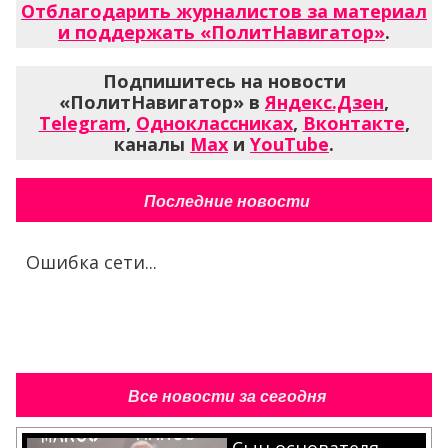
Отблагодарить журналистов за материал
и поддержать «ПолитНавигатор»
.
Подпишитесь на новости
«ПолитНавигатор» в
Яндекс.Дзен
,
Telegram
,
Одноклассниках
,
Вконтакте
,
каналы
Max
и
YouTube
.
Последние новости
Ошибка сети...
Все новости за сегодня