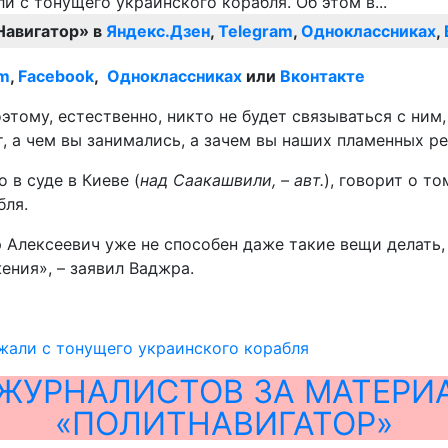
Навигатор» в
Яндекс.Дзен
,
Telegram
,
Одноклассниках
,
am
,
Facebook
,
Одноклассниках
или
Вконтакте
оэтому, естественно, никто не будет связываться с ним
, а чем вы занимались, а зачем вы наших пламенных р
 в суде в Киеве (
над Саакашвили, – авт.
), говорит о т
бля.
тр Алексеевич уже не способен даже такие вещи делать,
ения», – заявил Ваджра.
жали с тонущего украинского корабля
ЖУРНАЛИСТОВ ЗА МАТЕРИ
«ПОЛИТНАВИГАТОР»