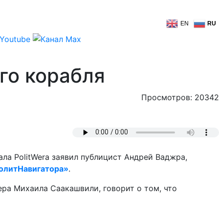
EN
RU
го корабля
Просмотров: 20342
ла PolitWera заявил публицист Андрей Ваджра,
олитНавигатора»
.
ера Михаила Саакашвили, говорит о том, что