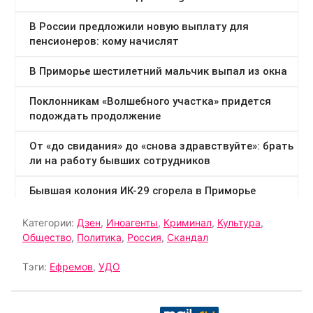
Категории:
Дзен
,
Иноагенты
,
Криминал
,
Культура
,
Общество
,
Политика
,
Россия
,
Скандал
Тэги:
Ефремов
,
УДО