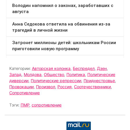
Категории:
Авторская колонка
,
Беспредел
,
Дзен
,
Запад
,
Молдова
,
Общество
,
Политика
,
Политические
диверсии
,
Политические репрессии
,
Приднестровье
,
Провокации
,
Произвол
,
Россия
,
Соотечественники
,
Сопротивление
Тэги:
ПМР
,
сопротивление