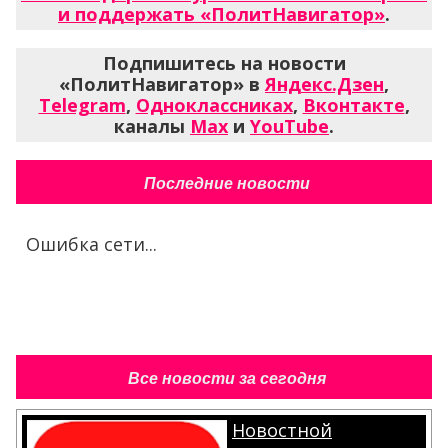
и поддержать «ПолитНавигатор»
.
Подпишитесь на новости
«ПолитНавигатор» в
Яндекс.Дзен
,
Telegram
,
Одноклассниках
,
Вконтакте
,
каналы
Max
и
YouTube
.
Последние новости
Ошибка сети...
Все новости за сегодня
Новостной