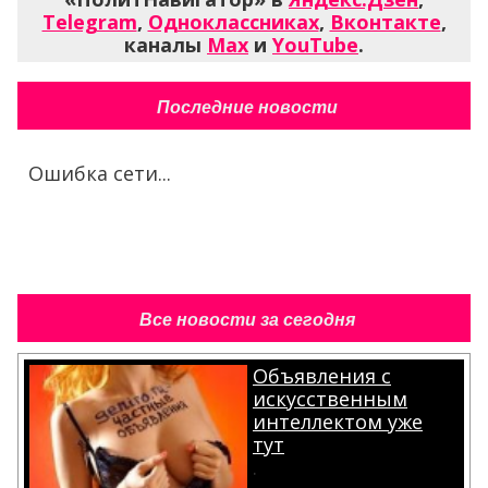
Telegram
,
Одноклассниках
,
Вконтакте
,
каналы
Max
и
YouTube
.
Последние новости
Ошибка сети...
Все новости за сегодня
Объявления с
искусственным
интеллектом уже
тут
.