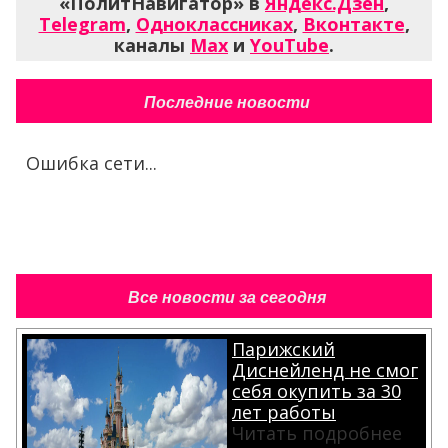
«ПолитНавигатор» в
Яндекс.Дзен
,
Telegram
,
Одноклассниках
,
Вконтакте
,
каналы
Max
и
YouTube
.
Последние новости
Ошибка сети...
Все новости за сегодня
Парижский
Диснейленд не смог
себя окупить за 30
лет работы
Читать подробнее