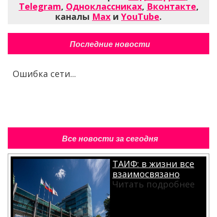
Telegram
,
Одноклассниках
,
Вконтакте
,
каналы
Max
и
YouTube
.
Последние новости
Ошибка сети...
Все новости за сегодня
ТАИФ: в жизни все
взаимосвязано
Читать подробнее