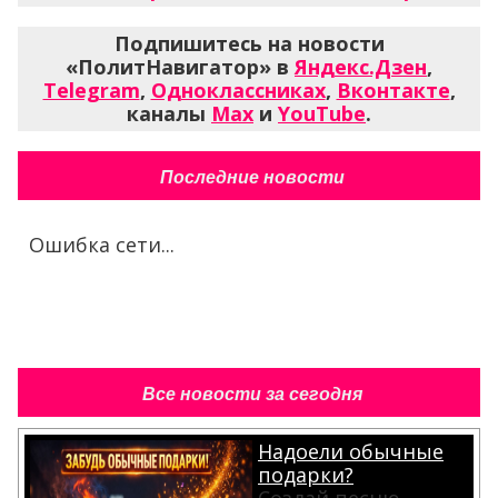
Подпишитесь на новости
«ПолитНавигатор» в
Яндекс.Дзен
,
Telegram
,
Одноклассниках
,
Вконтакте
,
каналы
Max
и
YouTube
.
Последние новости
Ошибка сети...
Все новости за сегодня
Надоели обычные
подарки?
Создай песню