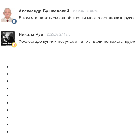
Александр Бушковский
2025.07.28 05:53
В том что нажатием одной кнопки можно остановить русофо
Никола Рус
2025.07.27 17:51
Хохлостадо купили посулами , в т.ч.  дали понюхать  кру