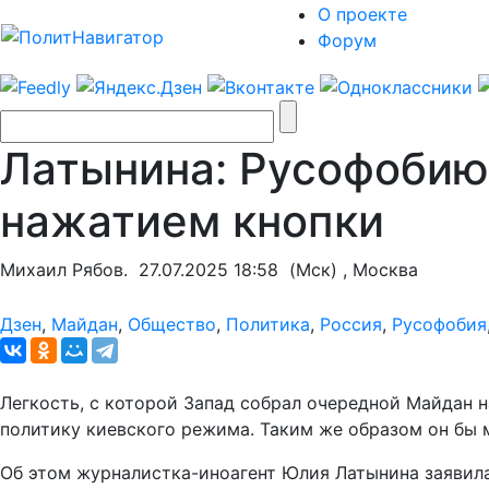
О проекте
Форум
Латынина: Русофобию
нажатием кнопки
Михаил Рябов.
27.07.2025 18:58
(Мск) , Москва
Дзен
,
Майдан
,
Общество
,
Политика
,
Россия
,
Русофобия
Легкость, с которой Запад собрал очередной Майдан н
политику киевского режима. Таким же образом он бы м
Об этом журналистка-иноагент Юлия Латынина заявила