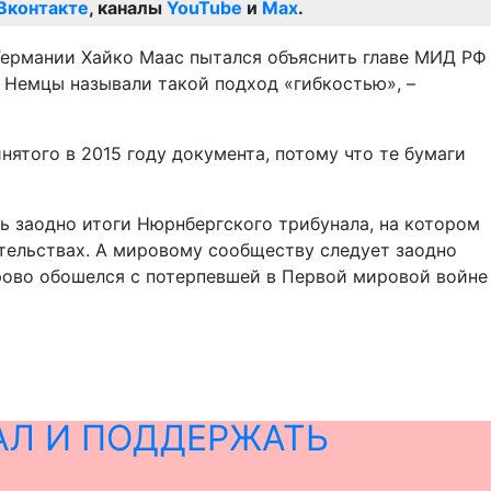
Вконтакте
, каналы
YouTube
и
Max
.
 Германии Хайко Маас пытался объяснить главе МИД РФ
 Немцы называли такой подход «гибкостью», –
ятого в 2015 году документа, потому что те бумаги
ь заодно итоги Нюрнбергского трибунала, на котором
ятельствах. А мировому сообществу следует заодно
рово обошелся с потерпевшей в Первой мировой войне
АЛ И ПОДДЕРЖАТЬ