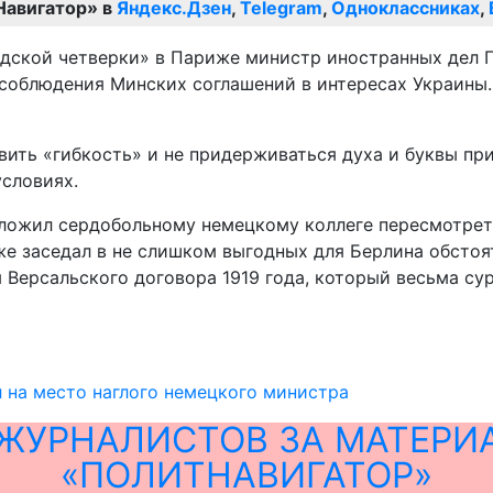
Навигатор» в
Яндекс.Дзен
,
Telegram
,
Одноклассниках
,
андской четверки» в Париже министр иностранных дел
 соблюдения Минских соглашений в интересах Украины.
ть «гибкость» и не придерживаться духа и буквы прин
условиях.
едложил сердобольному немецкому коллеге пересмотрет
же заседал в не слишком выгодных для Берлина обсто
Версальского договора 1919 года, который весьма су
 на место наглого немецкого министра
ЖУРНАЛИСТОВ ЗА МАТЕРИ
«ПОЛИТНАВИГАТОР»