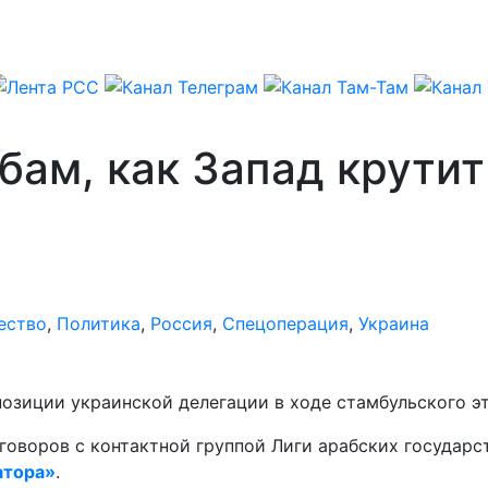
бам, как Запад крути
ество
,
Политика
,
Россия
,
Спецоперация
,
Украина
озиции украинской делегации в ходе стамбульского эт
говоров с контактной группой Лиги арабских государс
атора»
.