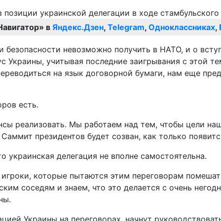
Навигатор» в
Яндекс.Дзен
,
Telegram
,
Одноклассниках
,
ии безопасности невозможно получить в НАТО, и о всту
ус Украины, учитывая последние заигрывания с этой т
переводиться на язык договорной бумаги, нам еще пред
оров есть.
шансы реализовать. Мы работаем над тем, чтобы цели н
Саммит президентов будет созван, как только появится
то украинская делегация не вполне самостоятельна.
е игроки, которые пытаются этим переговорам помешат
ским соседям и знаем, что это делается с очень него
ны.
егацией Украины на переговорах, начнут руководствов