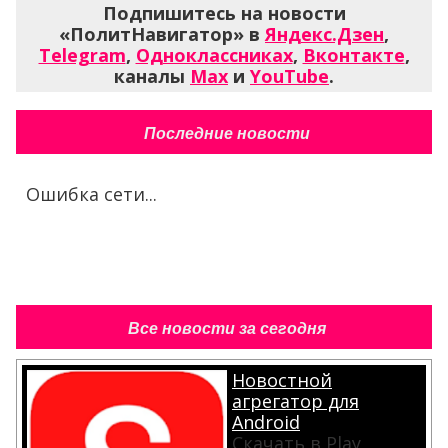
Подпишитесь на новости
«ПолитНавигатор» в
Яндекс.Дзен
,
Telegram
,
Одноклассниках
,
Вконтакте
,
каналы
Max
и
YouTube
.
Последние новости
Ошибка сети...
Все новости за сегодня
Новостной
агрегатор для
Android
Скачать в Play