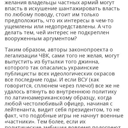
желания владельцы частных армий могут
впасть в искушение шантажировать власть
по любому поводу, стоит им только
предположить, что их интересы в чем-то
ущемлены или недопредставлены. А что
делать тем, чей интерес не подкреплен
вооруженным аргументом?
Таким образом, авторы законопроекта о
легализации ЧВК, сами того не желая, могут
выпустить из бутылки того джинна,
которого так опасались украинские
публицисты всех идеологических окрасов
все последние годы. И если ВСУ (как
говорится, сплюнем через плечо!) все же не
удалось втянуть во внутреннюю политику
по латиноамериканскому образцу, когда
любой честолюбивый офицер, начиная с
лейтенанта, видит себя президентом, то не
факт, что подобные игры не начнут военные
«частники». Тем более, если их
политические амбиции вовремя подогреют