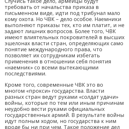
Случись такое дело, армейцы будут
требовать от начальства приказа в
письменном виде, идти под трибунал мало
кому охота. Но ЧВК – дело особое. Наемники
выполняют приказы тех, кто им платит, и не
задают лишних вопросов. Более того, ЧВК
имеют влиятельных покровителей в высших
эшелонах власти стран, определяющих само
понятие международного права, что
позволяет их сотрудникам избегать
применения в отношении себя понятия
«наемник» со всеми вытекающими
последствиями.
Кроме того, современные ЧВК это во
многом «прокси» государства. Власти
разных стран ведут руками «солдат удачи»
войны, которые по тем или иным причинам
неудобно вести руками официальных
государственных армий. В результате войны
идут полным ходом, но государства к ним
вроде бы ни при чем. Такое положение дел