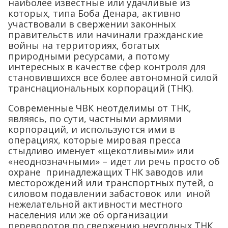
наиболее известные или удачливые из
которых, типа Боба Денара, активно
участвовали в свержении законных
правительств или начинали гражданские
войны на территориях, богатых
природными ресурсами, а потому
интересных в качестве сфер контроля для
становившихся все более автономной силой
транснациональных корпораций (ТНК).
Современные ЧВК неотделимы от ТНК,
являясь, по сути, частными армиями
корпораций, и используются ими в
операциях, которые мировая пресса
стыдливо именует «щекотливыми» или
«неоднозначными» – идет ли речь просто об
охране принадлежащих ТНК заводов или
месторождений или транспортных путей, о
силовом подавлении забастовок или иной
нежелательной активности местного
населения или же об организации
переворотов по свержению неугодных ТНК