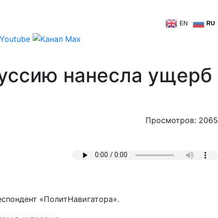
EN
RU
руссию нанесла ущерб
Просмотров: 2065
еспондент «ПолитНавигатора».