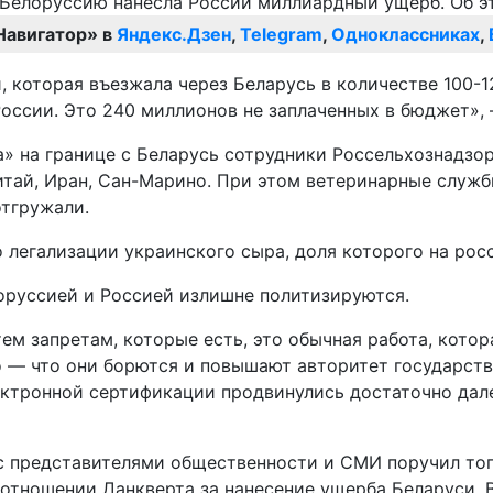
Навигатор» в
Яндекс.Дзен
,
Telegram
,
Одноклассниках
,
 которая въезжала через Беларусь в количестве 100-1
оссии. Это 240 миллионов не заплаченных в бюджет», –
ка» на границе с Беларусь сотрудники Россельхознадзо
итай, Иран, Сан-Марино. При этом ветеринарные служб
отгружали.
о легализации украинского сыра, доля которого на ро
оруссией и Россией излишне политизируются.
ем запретам, которые есть, это обычная работа, котор
о — что они борются и повышают авторитет государств
ектронной сертификации продвинулись достаточно дал
е с представителями общественности и СМИ поручил т
 отношении Данкверта за нанесение ущерба Беларуси. 