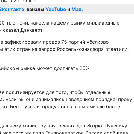
Вконтакте
, каналы
YouTube
и
Max
.
20 тыс тонн, нанесла нашему рынку миллиардные
 сказал Данкверт.
ра зафиксировали провоз 75 партий «белково-
ы этих стран на запрос Россельхознадзора ответили,
ссийском рынке может достигать 25%.
ая политизируется для того, чтобы отдельные
а. Если бы они занимались наведением порядка, проку
еко. Белорусская продукция в этом смысле более
огдашнему министру внутренних дел Игорю Шуневичу
В мае того же года Генпрокуратура России сообщила,