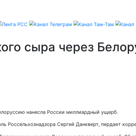
кого сыра через Бело
елоруссию нанесла России миллиардный ущерб.
ель Россельхознадзора Сергей Данкверт, пердает корр