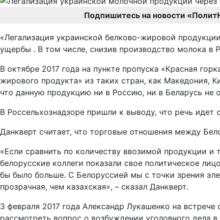
Подпишитесь на новости «Полит
«Легализация украинской белково-жировой продукции,
ущербы . В том числе, снизив производство молока в Р
В октябре 2017 года на пункте пропуска «Красная гор
жирового продукта» из таких стран, как Македония, К
что данную продукцию ни в Россию, ни в Беларусь не 
В Россельхознадзоре пришли к выводу, что речь идет 
Данкверт считает, что торговые отношения между Бел
«Если сравнить по количеству ввозимой продукции и т
белорусские коллеги показали свое политическое лиц
бы было больше. С Белоруссией мы с точки зрения эл
прозрачная, чем казахская», – сказал Данкверт.
3 февраля 2017 года Александр Лукашенко на встреч
рассмотреть вопрос о возбуждении уголовного дела в