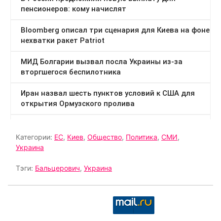
Категории:
ЕС
,
Киев
,
Общество
,
Политика
,
СМИ
,
Украина
Тэги:
Бальцерович
,
Украина