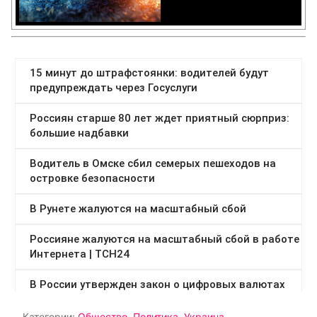
Категории:
Общество
,
Политика
,
Украина