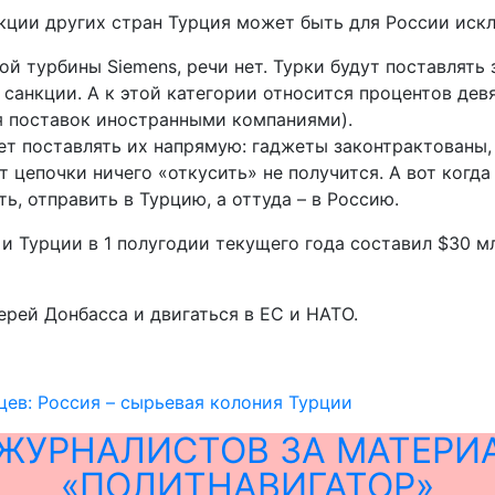
укции других стран Турция может быть для России ис
ой турбины Siemens, речи нет. Турки будут поставлять
 санкции. А к этой категории относится процентов де
я поставок иностранными компаниями).
т поставлять их напрямую: гаджеты законтрактованы,
от цепочки ничего «откусить» не получится. А вот когд
ь, отправить в Турцию, а оттуда – в Россию.
и Турции в 1 полугодии текущего года составил $30 м
ерей Донбасса и двигаться в ЕС и НАТО.
ев: Россия – сырьевая колония Турции
ЖУРНАЛИСТОВ ЗА МАТЕРИ
«ПОЛИТНАВИГАТОР»