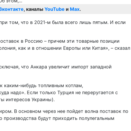
Вконтакте
, каналы
YouTube
и
Max
.
и том, что в 2021-м была всего лишь пятым. И если
поставок в Россию – причем эти товарные позиции
лония, как и в отношении Европы или Китая», – сказал
сключая, что Анкара увеличит импорт западной
 к каким-нибудь топливным котлам,
уда надо». Если только Турция не переругается с
ты интересов Украины).
иром. В основном через нее пойдет волна поставок по
го производства будут приходить полулегальным