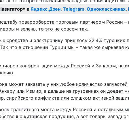
Навигатор» в
Яндекс.Дзен
,
Telegram
,
Одноклассниках
,
сштабу товарооборота торговым партнером России – пр
идоры и зелень, то это не совсем так.
ые средства и электронику пришлось 32,4% турецких 
Так что в отношении Турции мы – такая же сырьевая ко
фициаров конфронтации между Россией и Западом, не и
оссию.
она может заказать у них любое количество запчастей
нкару или Измир, а дальше на грузовиках он доедет «к
ер, сирийского конфликта или слишком активной защи
 роль транзитного моста между Россией и остальным м
обственно китайская продукция, а вот товары западно