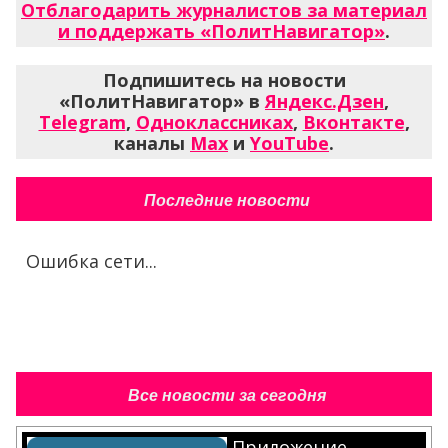
Отблагодарить журналистов за материал
и поддержать «ПолитНавигатор»
.
Подпишитесь на новости
«ПолитНавигатор» в
Яндекс.Дзен
,
Telegram
,
Одноклассниках
,
Вконтакте
,
каналы
Max
и
YouTube
.
Последние новости
Ошибка сети...
Все новости за сегодня
Приложение