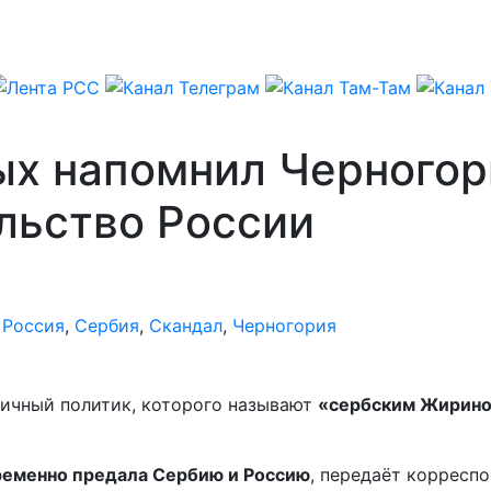
ых напомнил Черногор
льство России
,
Россия
,
Сербия
,
Скандал
,
Черногория
ричный политик, которого называют
«сербским Жирино
еменно предала Сербию и Россию
, передаёт корресп