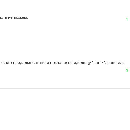
лоть не можем.
1
е, кто продался сатане и поклонился идолищу "нацiи", рано или 
3