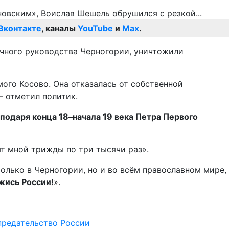
Вконтакте
, каналы
YouTube
и
Max
.
очного руководства Черногории, уничтожили
мого Косово. Она отказалась от собственной
– отметил политик.
подаря конца 18–начала 19 века Петра Первого
ят мной трижды по три тысячи раз».
олько в Черногории, но и во всём православном мире,
жись России!
».
предательство России