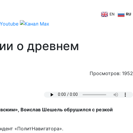
EN
RU
ии о древнем
Просмотров: 1952
вским», Воислав Шешель обрушился с резкой
ондент «ПолитНавигатора».