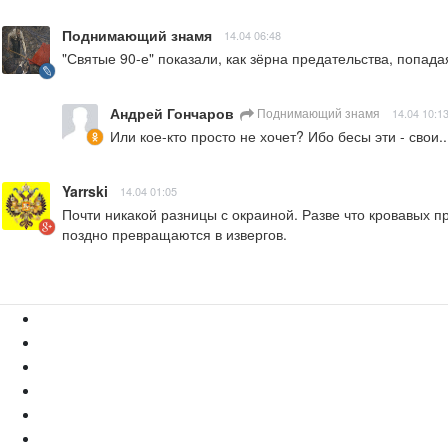
Поднимающий знамя
14.04 06:48
"Святые 90-е" показали, как зёрна предательства, попад
Андрей Гончаров
Поднимающий знамя
14.04 10:1
Или кое-кто просто не хочет? Ибо бесы эти - свои..
Yarrski
14.04 01:05
Почти никакой разницы с окраиной. Разве что кровавых пр
поздно превращаются в извергов.