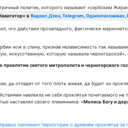
Навигатор» в
Яндекс.Дзен
,
Telegram
,
Одноклассниках
,
ил, что действия прозападного, фактически марионет
рбии нож в спину, признав независимость так называе
ую, искусственную, которую называла черногорской», 
 проклятии святого митрополита и черногорского гос
и, да отпадет от того плоть живая, да будет он прокл
ствиями навлекла не себя проклятья почитаемого не т
тью наставлял своего племянника: «
Молись Богу и дер
правых напомнил Черногории о древнем проклятье за 