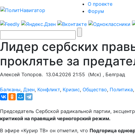
О проекте
Форум
Лидер сербских прав
проклятье за предате
Алексей Топоров.
13.04.2026 21:55
(Мск) , Белград
Балканы
,
Дзен
,
Конфликт
,
Кризис
,
Общество
,
Политика
Председатель Сербской радикальной партии, эксцент
критикой на правящий черногорский режим.
В эфире «Курир ТВ» он отметил, что
Подгорица одновр