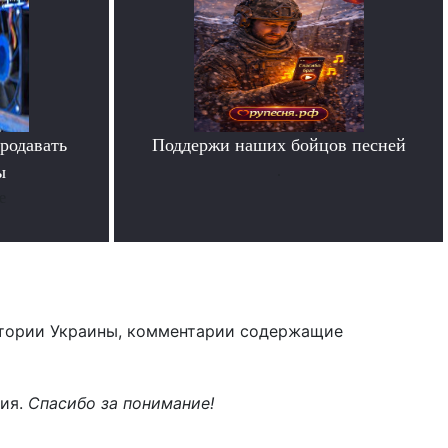
родавать
Поддержи наших бойцов песней
ы
.
е
тории Украины, комментарии содержащие
ния.
Спасибо за понимание!