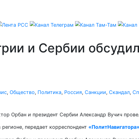
грии и Сербии обсуди
зис
,
Общество
,
Политика
,
Россия
,
Санкции
,
Скандал
,
Сп
тор Орбан и президент Сербии Александр Вучич провел
в регионе, передает корреспондент
«ПолитНавигатора