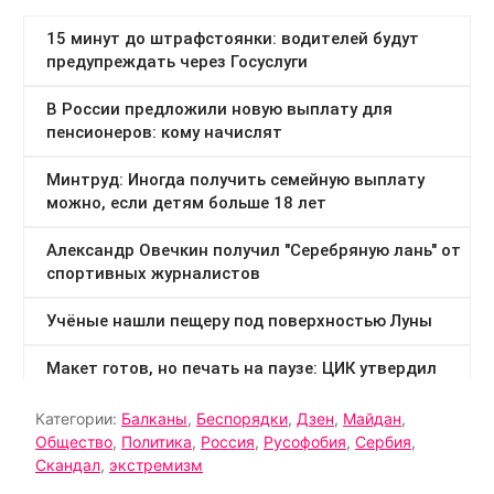
Категории:
Балканы
,
Беспорядки
,
Дзен
,
Майдан
,
Общество
,
Политика
,
Россия
,
Русофобия
,
Сербия
,
Скандал
,
экстремизм