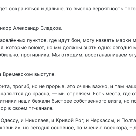
дет сохраняться и дальше, то высока вероятность того
нкор Александр Сладков.
населённых пунктов, где идут бои, могу назвать марки
ия, которые воюют, но мы должны знать одно: сегодня 
обильно, противника. Мы отходим, восстанавливаем эт
а Времевском выступе.
онта, прогиб, но не прорыв, это очень важно, и там н
скаляются до красна, — мы стреляем. Есть места, где
щитники наши бежали быстрее собственного визга, но п
ор в своем тг-канале.
 Одессу, и Николаев, и Кривой Рог, и Черкассы, и Полт
ховный», но сегодня основное, по мнению военкора, – 