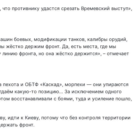
, что противнику удастся срезать Времевский выступ»,
 машин боевых, модификации танков, калибры орудий,
мы жёстко держим фронт. Да, есть места, где мы
у линию фронта, но она жёстко держится», – отмечает
аша пехота и ОБТФ «Каскад», морпехи — они упираются
 отдаём какую-то позицию… За исключением одного
отом восстанавливали с боями, туда и усиление пошло,
аву, идти к Киеву, потому что без контроля территории
держать фронт.