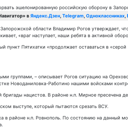
Навигатор» в
Яндекс.Дзен
,
Telegram
,
Одноклассниках
,
Запорожской области Владимир Рогов утверждает, что
ивает, «враг наступает, наши ребята в активной оборо
ый пункт Пятихатки «продолжает оставаться в «серой 
ми группами, – описывает Рогов ситуацию на Ореховск
стке Новоданиловка-Работино нашими войсками контро
бригады нацистов. В районе н.п. Мирное пресечена де
ском выступе, который пытаются срезать ВСУ.
а в районе н.п. Ровнополь. По состоянию на данный м
а.