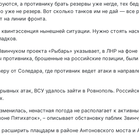
тся, а противнику брать резервы уже негде, тех бед
о уже не резерв. Вот сколько танков им не дай — все 
т на линии фронта.
я квинтэссенция нынешней ситуации. Нужно стоять нас
ладков.
винчуком проекта «Рыбарь» указывает, в ЛНР на фоне 
ы противника, брошенные на российские позиции, был
еру от Соледара, где противник ведет атаки в направл
рывных атак, ВСУ удалось зайти в Ровнополь. Российс
х.
зменилась, ненастная погода не располагает к активн
йоне Пятихаток», – описывает обстановку паблик Звинч
 расширить плацдарм в районе Антоновского моста и А