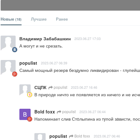
Новые
Лучшие
Ранее
(18)
Владимир Забабашкин
2023.06.27 17:03
А могут и не срезать.
populist
2023.06.27 06:39
Самый мощный резерв бездумно ликвидирован - глупейш
СЦПК
populist
2023.06.27 16:46
В природе ничто не появляется из ничего и не исч
Bold foxx
populist
2023.06.27 06:44
Напоминает слив Стoлыпина из тyпой зaвисти, по
populist
Bold foxx
2023.06.27 06:46