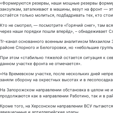
«Формируются резервы, наши мощные резервы формирую
закоулкам, заталкивают в машины, везут на фронт — эт
остаётся только молиться, подбадривать тех, кто стои
Кто не смотрел, — посмотрите «Горячий снег», там вс
через наши порядки пошли вперёд», – обнадеживает С
Тг-канал основанного военным аналитиком Михаилом З
районе Спорного и Белогоровки, но «небольшие групп
При этом «стабильно тяжелой остается ситуация к сев
данном участке фронта не отмечается».
«На Времевском участке, после нескольких дней непре
заняли оборону на окрестных высотах и в лесопосадка
На Запорожском направлении обстановка в целом не и
продолжаются как в направлении Работино, так и в ра
Кроме того, на Херсонском направлении ВСУ пытаются
авиационные и артиллерийские удары.