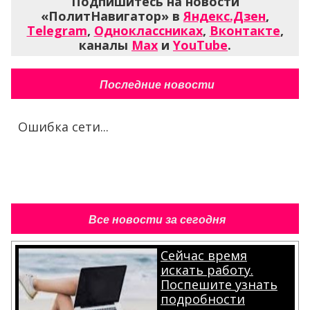
Подпишитесь на новости
«ПолитНавигатор» в
Яндекс.Дзен
,
Telegram
,
Одноклассниках
,
Вконтакте
,
каналы
Max
и
YouTube
.
Последние новости
Ошибка сети...
Все новости за сегодня
Сейчас время
искать работу.
Поспешите узнать
подробности