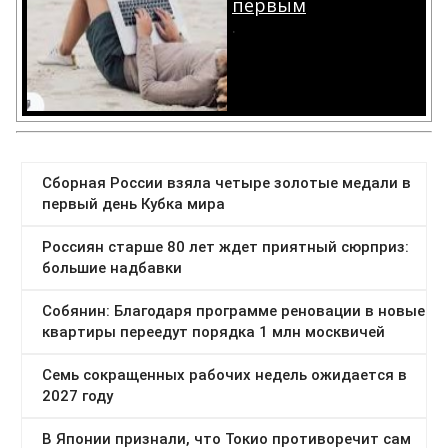
первым
.