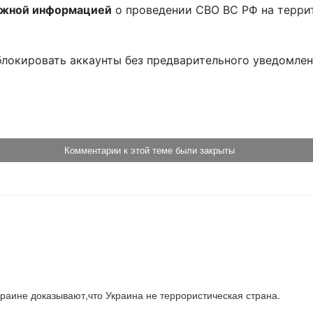
ожной информацией
о проведении СВО ВС РФ на терри
блокировать аккаунты без предварительного уведомле
!
Комментарии к этой теме были закрыты
краине доказывают,что Украина не террористическая страна.