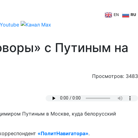
EN
RU
оворы» с Путиным на
Просмотров: 3483
димиром Путиным в Москве, куда белорусский
 корреспондент
«ПолитНавигатора»
.