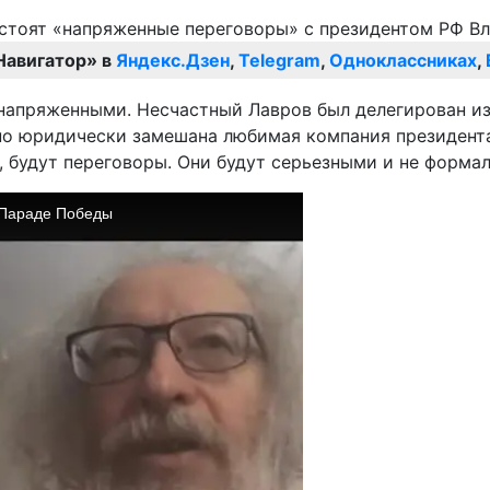
Навигатор» в
Яндекс.Дзен
,
Telegram
,
Одноклассниках
,
напряженными. Несчастный Лавров был делегирован из 
ьно юридически замешана любимая компания президента
, будут переговоры. Они будут серьезными и не формал