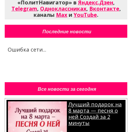
«ПолитНавигатор» в
Яндекс.Дзен
,
Telegram
,
Одноклассниках
,
Вконтакте
,
каналы
Max
и
YouTube
.
Последние новости
Ошибка сети...
Все новости за сегодня
Лучший подарок на
8 марта — песня о
ней Создай за 2
минуты
.