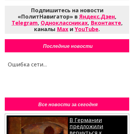
Подпишитесь на новости
«ПолитНавигатор» в
Яндекс.Дзен
,
Telegram
,
Одноклассниках
,
Вконтакте
,
каналы
Max
и
YouTube
.
Последние новости
Ошибка сети...
Все новости за сегодня
В Германии
предложили
вернуться к