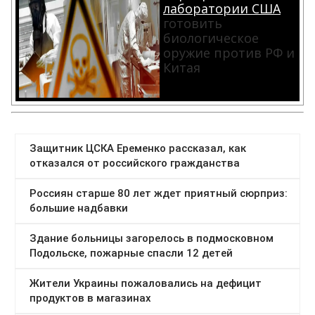
лаборатории США
готовить
биологическое
оружие против РФ и
Китая