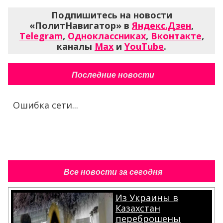
Подпишитесь на новости
«ПолитНавигатор» в
Яндекс.Дзен
,
Telegram
,
Одноклассниках
,
Вконтакте
,
каналы
Max
и
YouTube
.
Последние новости
Ошибка сети...
Все новости за сегодня
Из Украины в
Казахстан
переброшены