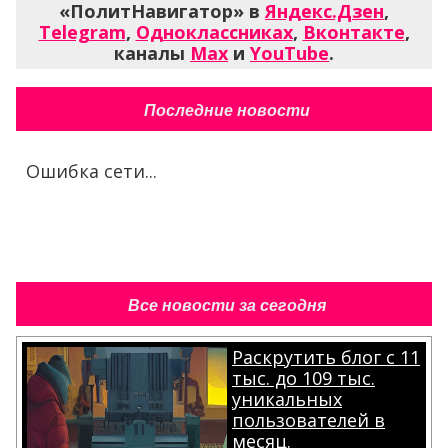
«ПолитНавигатор» в
Яндекс.Дзен
,
Telegram
,
Одноклассниках
,
Вконтакте
,
каналы
Max
и
YouTube
.
Последние новости
Ошибка сети...
Все новости за сегодня
Раскрутить блог с 11
тыс. до 109 тыс.
уникальных
пользователей в
месяц.