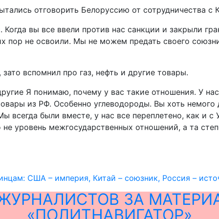
пытались отговорить Белоруссию от сотрудничества с 
с. Когда вы все ввели против нас санкции и закрыли г
их пор не освоили. Мы не можем предать своего союзни
зато вспомнил про газ, нефть и другие товары.
 другие Я понимаю, почему у вас такие отношения. У н
овары из РФ. Особенно углеводороды. Вы хоть немого д
ы всегда были вместе, у нас все переплетено, как и с 
 не уровень межгосударственных отношений, а та сте
нцам: США – империя, Китай – союзник, Россия – ист
ЖУРНАЛИСТОВ ЗА МАТЕРИ
«ПОЛИТНАВИГАТОР»