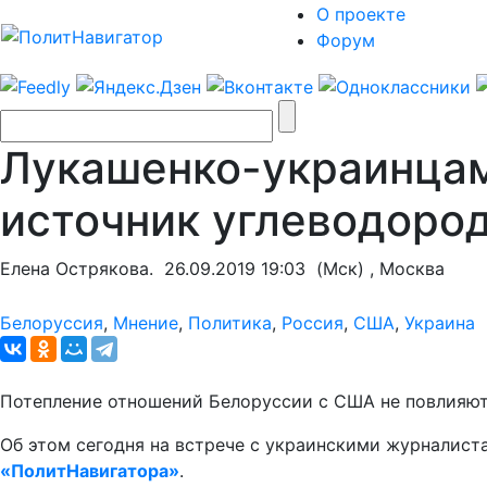
О проекте
Форум
Лукашенко-украинцам:
источник углеводоро
Елена Острякова.
26.09.2019 19:03
(Мск) , Москва
Белоруссия
,
Мнение
,
Политика
,
Россия
,
США
,
Украина
Потепление отношений Белоруссии с США не повлияют 
Об этом сегодня на встрече с украинскими журналист
«ПолитНавигатора»
.