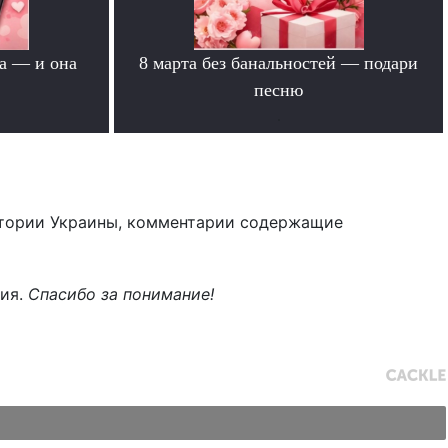
а — и она
8 марта без банальностей — подари
песню
.
тории Украины, комментарии содержащие
ния.
Спасибо за понимание!