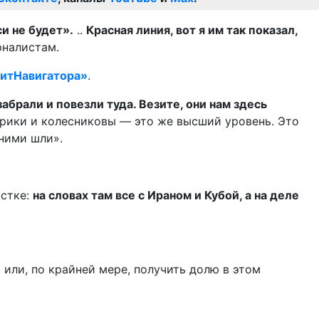
си не будет».
..
К
расная линия, вот я им так показал,
рналистам.
итНавигатора»
.
забрали и повезли туда.
Везите, они нам здесь
арики и колесниковы — это же высший уровень. Это
 ними шли».
астке:
на словах там все с Ираном и Кубой, а на деле
 или, по крайней мере, получить долю в этом