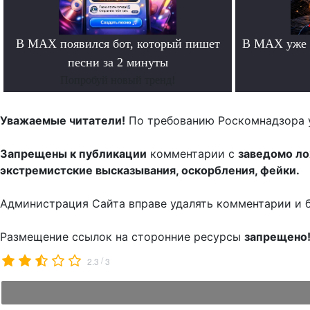
В MAX появился бот, который пишет
В MAX уже 
песни за 2 минуты
Попробуй новый тренд!
Уважаемые читатели!
По требованию Роскомнадзора 
Запрещены к публикации
комментарии с
заведомо л
экстремистские высказывания, оскорбления, фейки.
Администрация Сайта вправе удалять комментарии и 
Размещение ссылок на сторонние ресурсы
запрещено
/
2.3
3