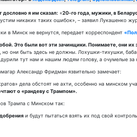
 дословно я им сказал:
«
20-го года, мужики, в Белару
пустим никаких таких ошибок», – заявил Лукашенко жу
ки в Минск не вернутся, передает корреспондент
«Пол
собой. Это были вот эти зачинщики. Понимаете, они их 
и, но они быть здесь не должны. Лохушки-тихушки, баб
 дурили тут нам и нашим людям голову, а очумелые за
змагар Александр Фридман язвительно замечает:
ратов» дела обстоят не ахти, особенно на минском уч
чтают о «рандеву с Трампом».
ов Трампа с Минском так:
удобрения
и будут пытаться взять их под свой контроль