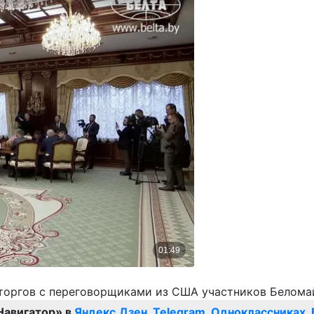
Навигатор» в
Яндекс.Дзен
,
Telegram
,
Одноклассниках
,