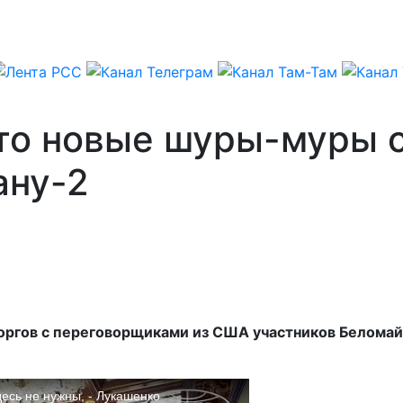
что новые шуры-муры 
ану-2
торгов с переговорщиками из США участников Беломайд