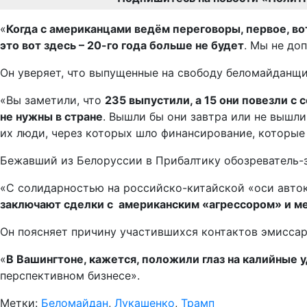
«
Когда с американцами ведём переговоры, первое, вот
это вот здесь – 20-го года больше не будет
. Мы не до
Он уверяет, что выпущенные на свободу беломайданщи
«Вы заметили, что
235 выпустили, а 15 они повезли с 
не нужны в стране
. Вышли бы они завтра или не вышл
их люди, через которых шло финансирование, которые
Бежавший из Белоруссии в Прибалтику обозреватель-
«С солидарностью на российско-китайской «оси авток
заключают сделки с американским «агрессором» и ме
Он поясняет причину участившихся контактов эмиссар
«
В Вашингтоне, кажется, положили глаз на калийные 
перспективном бизнесе».
Метки:
Беломайдан
,
Лукашенко
,
Трамп