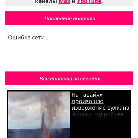
каналы
Max
и
YouTube
.
Последние новости
Ошибка сети...
Все новости за сегодня
На Гавайях
произошло
извержение вулкана
Читать подробнее