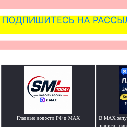
ПОДПИШИТЕСЬ НА РАССЫ
Главные новости РФ в MAX
В MAX запус
.
написал па