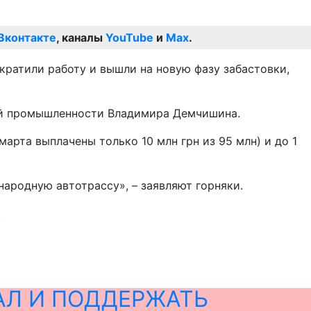
Вконтакте
, каналы
YouTube
и
Max
.
кратили работу и вышли на новую фазу забастовки,
ной промышленности Владимира Демчишина.
арта выплачены только 10 млн грн из 95 млн) и до 1
ародную автотрассу», – заявляют горняки.
.
АЛ И ПОДДЕРЖАТЬ