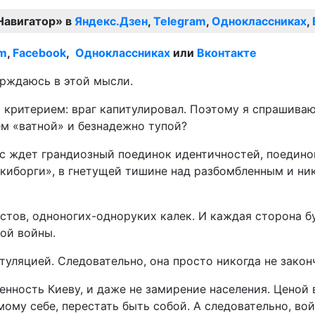
Навигатор» в
Яндекс.Дзен
,
Telegram
,
Одноклассниках
,
am
,
Facebook
,
Одноклассниках
или
Вконтакте
ерждаюсь в этой мысли.
 критерием: враг капитулировал. Поэтому я спрашиваю
м «ватной» и безнадежно тупой?
ас ждет грандиозный поединок идентичностей, поедино
«киборги», в гнетущей тишине над разбомбленным и ни
тов, одноногих-одноруких калек. И каждая сторона бу
ой войны.
туляцией. Следовательно, она просто никогда не закон
енность Киеву, и даже не замирение населения. Ценой 
мому себе, перестать быть собой. А следовательно, во