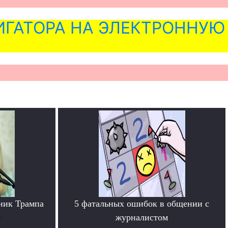
ГАТОРА НА ЭЛЕКТРОННУЮ
ник Трампа
5 фатальных ошибок в общении с
е
журналистом