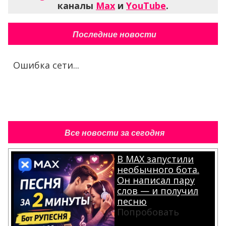
каналы
Max
и
YouTube
.
Последние новости
Ошибка сети...
Все новости за сегодня
В MAX запустили
необычного бота.
Он написал пару
слов — и получил
песню
Попробовать