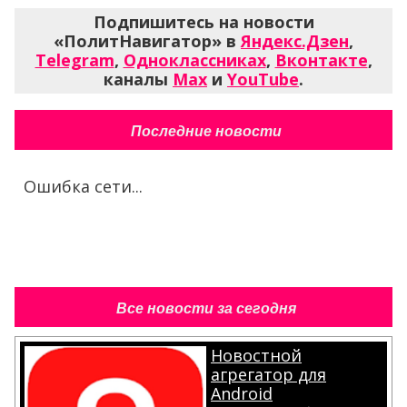
Подпишитесь на новости
«ПолитНавигатор» в
Яндекс.Дзен
,
Telegram
,
Одноклассниках
,
Вконтакте
,
каналы
Max
и
YouTube
.
Последние новости
Ошибка сети...
Все новости за сегодня
Новостной
агрегатор для
Android