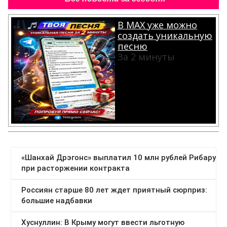
В MAX уже можно
создать уникальную
песню
За 2 минуты