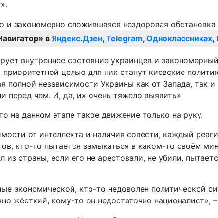
».
Навигатор» в
Яндекс.Дзен
,
Telegram
,
Одноклассниках
,
ирует внутреннее состояние украинцев и закономерный
 приоритетной целью для них станут киевские полити
я полной независимости Украины как от Запада, так и
и перед чем. И, да, их очень тяжело выявить».
то на данном этапе такое движение только на руку.
имости от интеллекта и наличия совести, каждый реаг
в, кто-то пытается замыкаться в каком-то своём мини
хал из страны, если его не арестовали, не убили, пыт
ные экономической, кто-то недоволен политической сит
точно жёсткий, кому-то он недостаточно националист»,