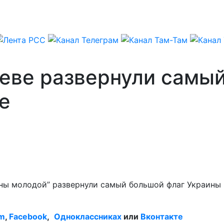
еве развернули самы
е
ы молодой” развернули самый большой флаг Украины в
am
,
Facebook
,
Одноклассниках
или
Вконтакте