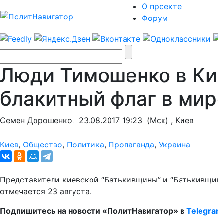
О проекте
Форум
Люди Тимошенко в Ки
блакитный флаг в мир
Семен Дорошенко.
23.08.2017 19:23
(Мск) , Киев
Киев
,
Общество
,
Политика
,
Пропаганда
,
Украина
Представители киевской “Батькивщины” и “Батькивщин
отмечается 23 августа.
Подпишитесь на новости «ПолитНавигатор» в
Telegr